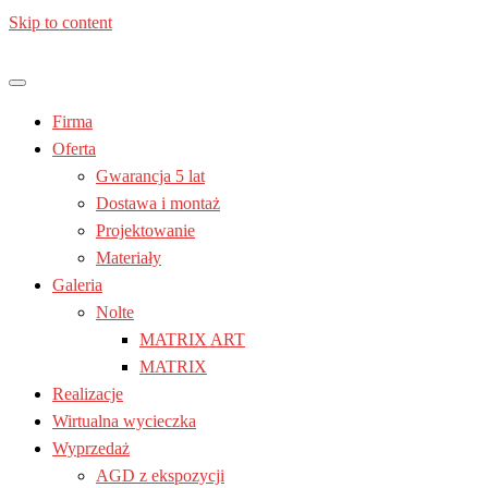
Skip to content
Jesteś z: Lublin, Chełm, Janów lubelski, Kraśnik, Poniatowa,
Meble kuchenne – Laura | Nolte
Świdnik, Tomaszów lubelski, Zamość, Stalowa Wola
Firma
| Lublin
Oferta
Gwarancja 5 lat
Dostawa i montaż
Projektowanie
Materiały
Galeria
Nolte
MATRIX ART
MATRIX
Realizacje
Wirtualna wycieczka
Wyprzedaż
AGD z ekspozycji