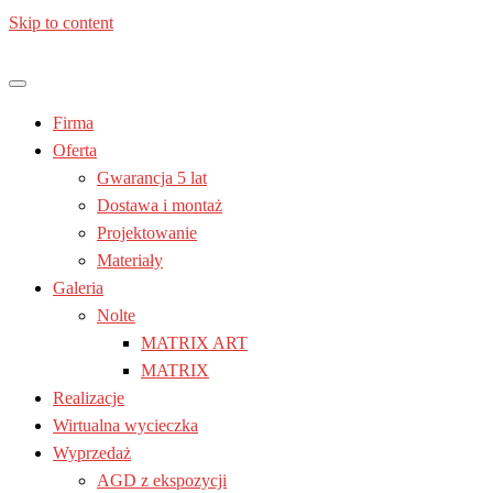
Skip to content
Jesteś z: Lublin, Chełm, Janów lubelski, Kraśnik, Poniatowa,
Meble kuchenne – Laura | Nolte
Świdnik, Tomaszów lubelski, Zamość, Stalowa Wola
Firma
| Lublin
Oferta
Gwarancja 5 lat
Dostawa i montaż
Projektowanie
Materiały
Galeria
Nolte
MATRIX ART
MATRIX
Realizacje
Wirtualna wycieczka
Wyprzedaż
AGD z ekspozycji