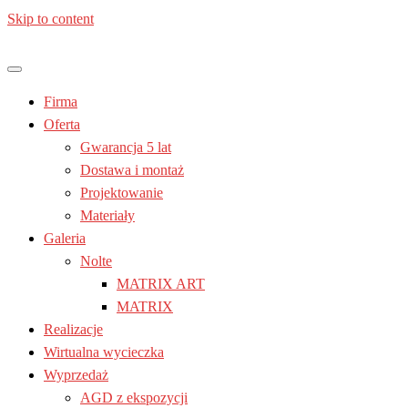
Skip to content
Jesteś z: Lublin, Chełm, Janów lubelski, Kraśnik, Poniatowa,
Meble kuchenne – Laura | Nolte
Świdnik, Tomaszów lubelski, Zamość, Stalowa Wola
Firma
| Lublin
Oferta
Gwarancja 5 lat
Dostawa i montaż
Projektowanie
Materiały
Galeria
Nolte
MATRIX ART
MATRIX
Realizacje
Wirtualna wycieczka
Wyprzedaż
AGD z ekspozycji