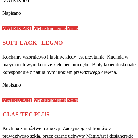
MATRIX900.
Napisano
MATRIX ART
Meble kuchenne
Nolte
SOFT LACK | LEGNO
Kochamy wzornictwo i lubimy, kiedy jest przytulnie. Kuchnia w
białym matowym kolorze z elementami dębu. Biały lakier doskonale
koresponduje z naturalnym urokiem prawdziwego drewna.
Napisano
MATRIX ART
Meble kuchenne
Nolte
GLAS TEC PLUS
Kuchnia z mnóstwem atrakcji. Zaczynając od frontów z
prawdziwego szkła, przez czarne uchwyty MatrixArt i designerskie