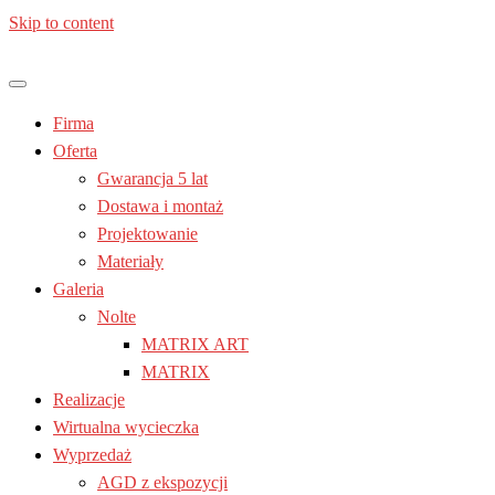
Skip to content
Jesteś z: Lublin, Chełm, Janów lubelski, Kraśnik, Poniatowa,
Meble kuchenne – Laura | Nolte
Świdnik, Tomaszów lubelski, Zamość, Stalowa Wola
Firma
| Lublin
Oferta
Gwarancja 5 lat
Dostawa i montaż
Projektowanie
Materiały
Galeria
Nolte
MATRIX ART
MATRIX
Realizacje
Wirtualna wycieczka
Wyprzedaż
AGD z ekspozycji