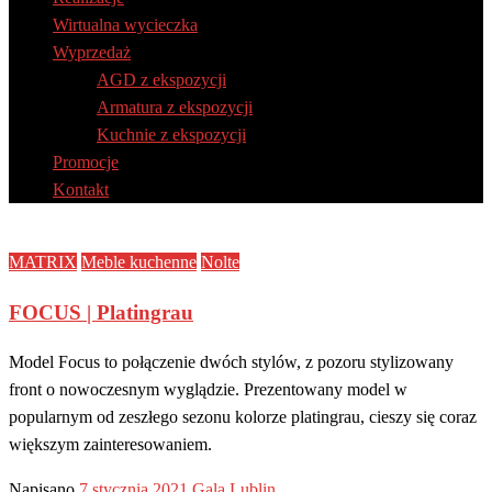
Wirtualna wycieczka
Wyprzedaż
AGD z ekspozycji
Armatura z ekspozycji
Kuchnie z ekspozycji
Promocje
Kontakt
MATRIX
Meble kuchenne
Nolte
FOCUS | Platingrau
Model Focus to połączenie dwóch stylów, z pozoru stylizowany
front o nowoczesnym wyglądzie. Prezentowany model w
popularnym od zeszłego sezonu kolorze platingrau, cieszy się coraz
większym zainteresowaniem.
Napisano
7 stycznia 2021
Gala Lublin