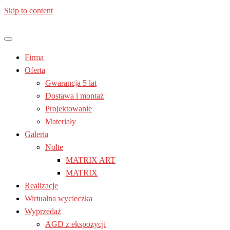
Skip to content
Jesteś z: Lublin, Chełm, Janów lubelski, Kraśnik, Poniatowa,
Meble kuchenne – Laura | Nolte
Świdnik, Tomaszów lubelski, Zamość, Stalowa Wola
Firma
| Lublin
Oferta
Gwarancja 5 lat
Dostawa i montaż
Projektowanie
Materiały
Galeria
Nolte
MATRIX ART
MATRIX
Realizacje
Wirtualna wycieczka
Wyprzedaż
AGD z ekspozycji