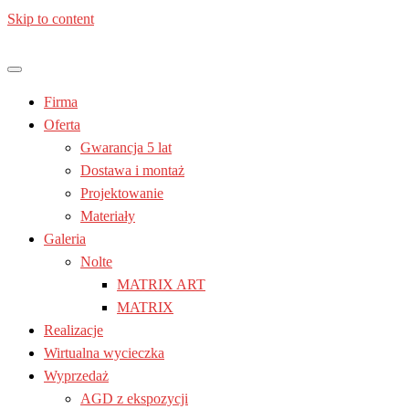
Skip to content
Jesteś z: Lublin, Chełm, Janów lubelski, Kraśnik, Poniatowa,
Meble kuchenne – Laura | Nolte
Świdnik, Tomaszów lubelski, Zamość, Stalowa Wola
Firma
| Lublin
Oferta
Gwarancja 5 lat
Dostawa i montaż
Projektowanie
Materiały
Galeria
Nolte
MATRIX ART
MATRIX
Realizacje
Wirtualna wycieczka
Wyprzedaż
AGD z ekspozycji