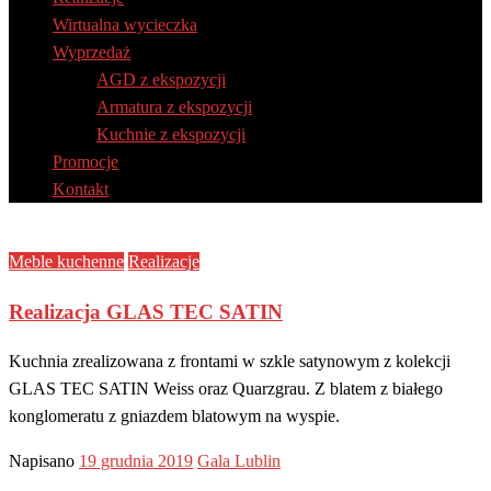
Wirtualna wycieczka
Wyprzedaż
AGD z ekspozycji
Armatura z ekspozycji
Kuchnie z ekspozycji
Promocje
Kontakt
Meble kuchenne
Realizacje
Realizacja GLAS TEC SATIN
Kuchnia zrealizowana z frontami w szkle satynowym z kolekcji
GLAS TEC SATIN Weiss oraz Quarzgrau. Z blatem z białego
konglomeratu z gniazdem blatowym na wyspie.
Napisano
19 grudnia 2019
Gala Lublin