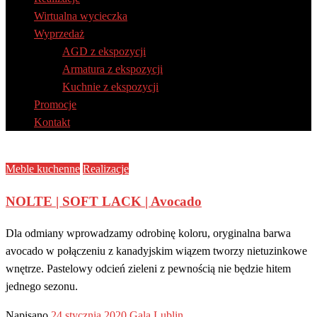
Wirtualna wycieczka
Wyprzedaż
AGD z ekspozycji
Armatura z ekspozycji
Kuchnie z ekspozycji
Promocje
Kontakt
Meble kuchenne
Realizacje
NOLTE | SOFT LACK | Avocado
Dla odmiany wprowadzamy odrobinę koloru, oryginalna barwa
avocado w połączeniu z kanadyjskim wiązem tworzy nietuzinkowe
wnętrze. Pastelowy odcień zieleni z pewnością nie będzie hitem
jednego sezonu.
Napisano
24 stycznia 2020
Gala Lublin