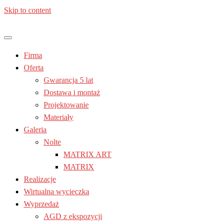
Skip to content
Jesteś z: Lublin, Chełm, Janów lubelski, Kraśnik, Poniatowa,
Meble kuchenne – Laura | Nolte
Świdnik, Tomaszów lubelski, Zamość, Stalowa Wola
Firma
| Lublin
Oferta
Gwarancja 5 lat
Dostawa i montaż
Projektowanie
Materiały
Galeria
Nolte
MATRIX ART
MATRIX
Realizacje
Wirtualna wycieczka
Wyprzedaż
AGD z ekspozycji