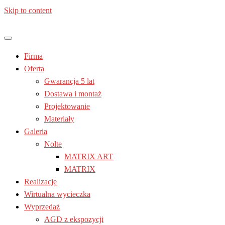
Skip to content
Jesteś z: Lublin, Chełm, Janów lubelski, Kraśnik, Poniatowa,
Meble kuchenne – Laura | Nolte
Świdnik, Tomaszów lubelski, Zamość, Stalowa Wola
Firma
| Lublin
Oferta
Gwarancja 5 lat
Dostawa i montaż
Projektowanie
Materiały
Galeria
Nolte
MATRIX ART
MATRIX
Realizacje
Wirtualna wycieczka
Wyprzedaż
AGD z ekspozycji