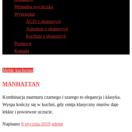
Wirtualna wycieczka
Wyprzedaż
AGD z ekspozycji
Armatura z ekspozycji
Kuchnie z ekspozycji
Promocje
Kontakt
Meble kuchenne
MANHATTAN
Kombinacja marmuru czarnego i szarego to elegancja i klasyka.
Wyspa kończy się w kuchni, gdy omija klasyczny murów daje
lekkie i powiewne uczucie.
Napisano
8 stycznia 2019
admin