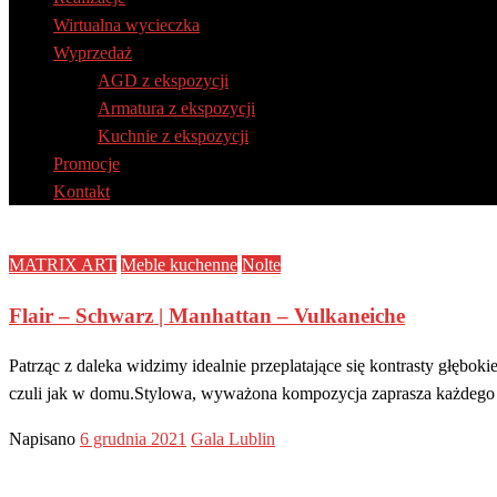
Wirtualna wycieczka
Wyprzedaż
AGD z ekspozycji
Armatura z ekspozycji
Kuchnie z ekspozycji
Promocje
Kontakt
MATRIX ART
Meble kuchenne
Nolte
Flair – Schwarz | Manhattan – Vulkaneiche
Patrząc z daleka widzimy idealnie przeplatające się kontrasty głęb
czuli jak w domu.Stylowa, wyważona kompozycja zaprasza każdeg
Napisano
6 grudnia 2021
Gala Lublin