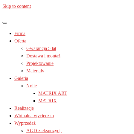
Skip to content
Jesteś z: Lublin, Chełm, Janów lubelski, Kraśnik, Poniatowa, Świd
Meble kuchenne – Laura | Nolte
Firma
Oferta
Gwarancja 5 lat
Dostawa i montaż
Projektowanie
Materiały
Galeria
Nolte
MATRIX ART
MATRIX
Realizacje
Wirtualna wycieczka
Wyprzedaż
AGD z ekspozycji