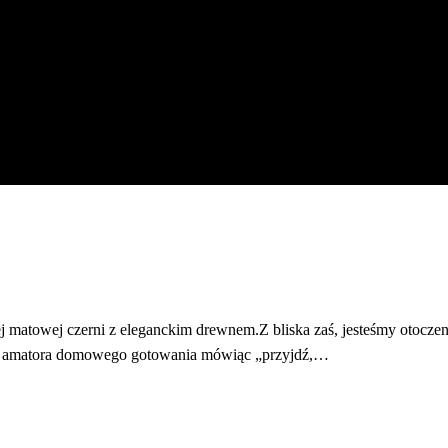
okiej matowej czerni z eleganckim drewnem.Z bliska zaś, jesteśmy oto
o amatora domowego gotowania mówiąc „przyjdź,…