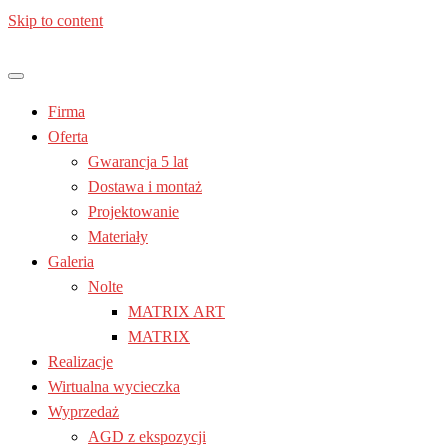
Skip to content
Jesteś z: Lublin, Chełm, Janów lubelski, Kraśnik, Poniatowa, Świd
Meble kuchenne – Laura | Nolte
Firma
Oferta
Gwarancja 5 lat
Dostawa i montaż
Projektowanie
Materiały
Galeria
Nolte
MATRIX ART
MATRIX
Realizacje
Wirtualna wycieczka
Wyprzedaż
AGD z ekspozycji