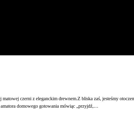
okiej matowej czerni z eleganckim drewnem.Z bliska zaś, jesteśmy oto
o amatora domowego gotowania mówiąc „przyjdź,…