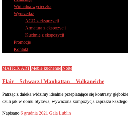
Wirtualna wycieczka
Wyprzedaż
AGD z ekspozycji
Armatura z ekspozycji
Kuchnie z ekspozycji
Promocje
Kontakt
MATRIX ART
Meble kuchenne
Nolte
Flair – Schwarz | Manhattan – Vulkaneiche
Patrząc z daleka widzimy idealnie przeplatające się kontrasty głęb
czuli jak w domu.Stylowa, wyważona kompozycja zaprasza każdeg
Napisano
6 grudnia 2021
Gala Lublin