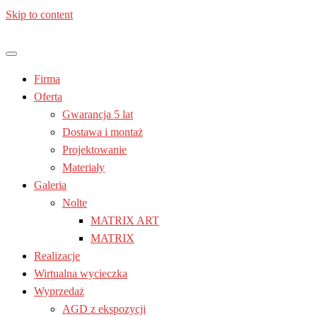
Skip to content
Jesteś z: Lublin, Chełm, Janów lubelski, Kraśnik, Poniatowa,
Meble kuchenne – Laura | Nolte
Świdnik, Tomaszów lubelski, Zamość, Stalowa Wola
Firma
| Lublin
Oferta
Gwarancja 5 lat
Dostawa i montaż
Projektowanie
Materiały
Galeria
Nolte
MATRIX ART
MATRIX
Realizacje
Wirtualna wycieczka
Wyprzedaż
AGD z ekspozycji