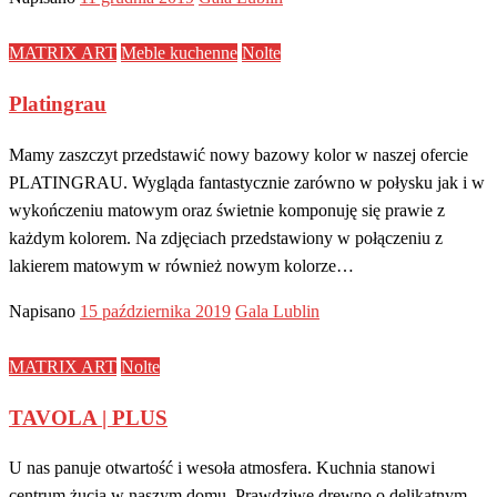
MATRIX ART
Meble kuchenne
Nolte
Platingrau
Mamy zaszczyt przedstawić nowy bazowy kolor w naszej ofercie
PLATINGRAU. Wygląda fantastycznie zarówno w połysku jak i w
wykończeniu matowym oraz świetnie komponuję się prawie z
każdym kolorem. Na zdjęciach przedstawiony w połączeniu z
lakierem matowym w również nowym kolorze…
Napisano
15 października 2019
Gala Lublin
MATRIX ART
Nolte
TAVOLA | PLUS
U nas panuje otwartość i wesoła atmosfera. Kuchnia stanowi
centrum żucia w naszym domu. Prawdziwe drewno o delikatnym