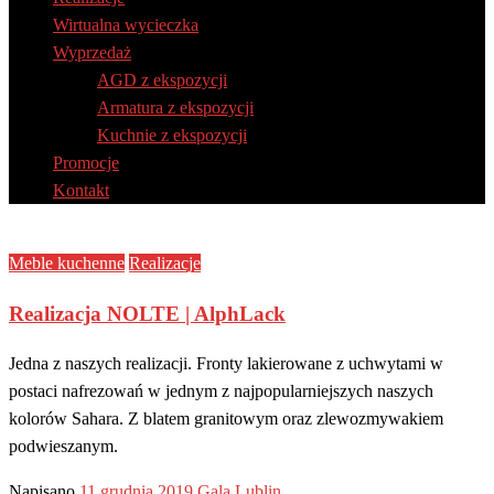
Wirtualna wycieczka
Wyprzedaż
AGD z ekspozycji
Armatura z ekspozycji
Kuchnie z ekspozycji
Promocje
Kontakt
Meble kuchenne
Realizacje
Realizacja NOLTE | AlphLack
Jedna z naszych realizacji. Fronty lakierowane z uchwytami w
postaci nafrezowań w jednym z najpopularniejszych naszych
kolorów Sahara. Z blatem granitowym oraz zlewozmywakiem
podwieszanym.
Napisano
11 grudnia 2019
Gala Lublin