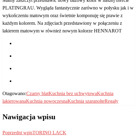
Mamy zaszczyt przedstawić nowy bazowy kolor w naszej ofercie
PLATINGRAU. Wygląda fantastycznie zarówno w połysku jak i w
wykończeniu matowym oraz świetnie komponuję się prawie z
każdym kolorem. Na zdjęciach przedstawiony w połączeniu z
lakierem matowym w również nowym kolorze HENNAROT
Otagowano:
Czarny blat
Kuchnia bez uchwytowa
Kuchnia
lakierowana
Kuchnia nowoczesna
Kuchnia szara
nolte
Regały
Nawigacja wpisu
Poprzedni wpis
TORINO LACK