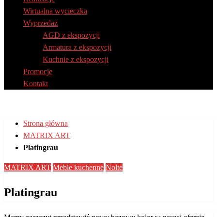
Wirtualna wycieczka
Wyprzedaż
AGD z ekspozycji
Armatura z ekspozycji
Kuchnie z ekspozycji
Promocje
Kontakt
Strona główna
MATRIX ART
Platingrau
MATRIX ART
Meble kuchenne
Nolte
Platingrau