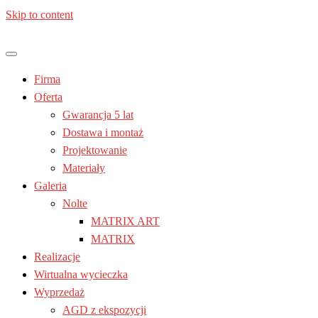
Skip to content
Jesteś z: Lublin, Chełm, Janów lubelski, Kraśnik, Poniatowa,
Meble kuchenne – Laura | Nolte
Świdnik, Tomaszów lubelski, Zamość, Stalowa Wola
Firma
| Lublin
Oferta
Gwarancja 5 lat
Dostawa i montaż
Projektowanie
Materiały
Galeria
Nolte
MATRIX ART
MATRIX
Realizacje
Wirtualna wycieczka
Wyprzedaż
AGD z ekspozycji