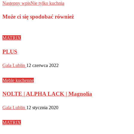
Następny wpis
Nie tylko kuchnia
Może ci się spodobać również
MATRIX
PLUS
Gala Lublin
12 czerwca 2022
Meble kuchenne
NOLTE | ALPHA LACK | Magnolia
Gala Lublin
12 stycznia 2020
MATRIX